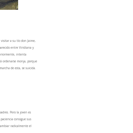
visitar a su tío don Jaime,
arecido entre Viridiana y
teriormente, intenta
drá ordenarse monja, porque
marcha de esta, se suicida.
dres. Pero la joven es
 paciencia consigue sus
cambiar radicalmente el