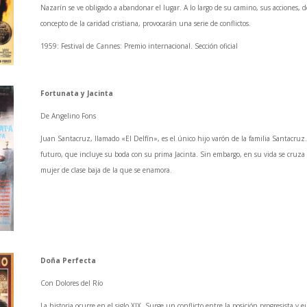
Nazarín se ve obligado a abandonar el lugar. A lo largo de su camino, sus acciones, 
concepto de la caridad cristiana, provocarán una serie de conflictos.
1959: Festival de Cannes: Premio internacional. Sección oficial
Fortunata y Jacinta
De Angelino Fons
Juan Santacruz, llamado «El Delfín», es el único hijo varón de la familia Santacruz.
futuro, que incluye su boda con su prima Jacinta. Sin embargo, en su vida se cruz
mujer de clase baja de la que se enamora.
Doña Perfecta
Con Dolores del Río
La historia ocurre en el siglo XIX. Surge un conflicto entre la posición progresista y