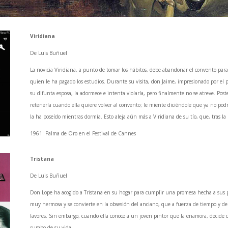
Viridiana
De Luis Buñuel
La novicia Viridiana, a punto de tomar los hábitos, debe abandonar el convento para 
quien le ha pagado los estudios. Durante su visita, don Jaime, impresionado por el p
su difunta esposa, la adormece e intenta violarla, pero finalmente no se atreve. Pos
retenerla cuando ella quiere volver al convento; le miente diciéndole que ya no po
la ha poseído mientras dormía. Esto aleja aún más a Viridiana de su tío, que, tras la 
1961: Palma de Oro en el Festival de Cannes
Tristana
De Luis Buñuel
Don Lope ha acogido a Tristana en su hogar para cumplir una promesa hecha a sus pa
muy hermosa y se convierte en la obsesión del anciano, que a fuerza de tiempo y de
favores. Sin embargo, cuando ella conoce a un joven pintor que la enamora, decide 
rumbo de su vida.