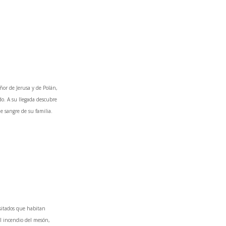
eñor de Jerusa y de Polán,
do. A su llegada descubre
oble sangre de su familia.
esitados que habitan
l incendio del mesón,