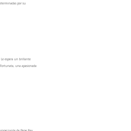
determinadas por su
 Le espera un brillante
a Fortunata, una apasionada
 europeizante de Pepe Rey,