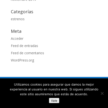
Categorías
estrenos
Meta
Acceder
Feed de entradas
Feed de comentarios
WordPress.org
Utilizamos cookies para asegurar que damos la mejor
experiencia al usuario en nuestra web. Si sigues utilizando
creado por DG2PA
este sitio asumiremos que estás de acuerdo.
Vale